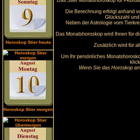
Das Stier Monatshoroskop für Februar
Die Berechnung erfolgt anhand vo
Glückszahl und
Neben der Astrologie vom Tierkre
Das Monatshoroskop wird Ihnen für di
Horoskop Stier heute
Zusätzlich wird für 
Um Ihr persönliches Monatshoroskop
klic
Wenn Sie das Horoskop ano
Horoskop Stier morgen