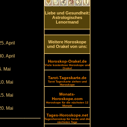
Liebe und Gesundheit:
Astrologisches
Lenormand
Weitere Horoskope
25. April
und Orakel von uns:
30. April
Horoskop-Orakel.de
Viele kostenlose Horoskope und
5. Mai
Orakel
Tarot-Tageskarte.de
10. Mai
Tarot Tageskarte ziehen und
Horoskope
Monats-
15. Mai
Horoskope.com
Horoskope für die nächsten 12
Monate
20. Mai
Tages-Horoskope.net
Tageshoroskop für heute und die
nächsten Tage