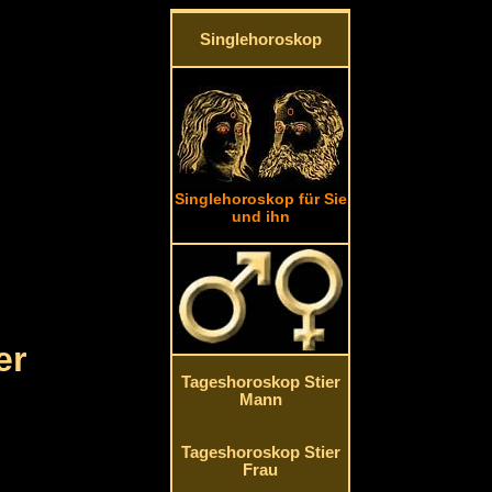
Singlehoroskop
Singlehoroskop für Sie
und ihn
er
Tageshoroskop Stier
Mann
Tageshoroskop Stier
Frau