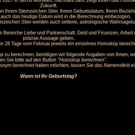
 2027 in sechs Monaten, nächstes Jahr, zeigt Ihnen das Horosk
Zukunft.
n Ihrem Sternzeichen Stier, Ihrem Geburtsdatum, Ihrem Beziehu
 auch das heutige Datum wird in die Berechnung einbezogen.
iszeichen Stier werden auch seltene, astrologische Wahrsagek
e Bereiche Liebe und Partnerschaft, Geld und Finanzen, Arbeit
präzise Aussage geben.
alle 28 Tage vom Februar jeweils ein einzelnes Horoskop berech
 zu berechnen, benötigen wir folgende Angaben von Ihnen, wen
ken Sie bitte auf den Button
"Horoskop berechnen".
nym berechnet haben möchten, lassen Sie das Namensfeld ein
Wann ist Ihr Geburtstag?