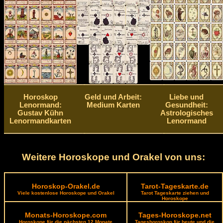
Horoskop
Geld und Arbeit:
Liebe und
Lenormand:
Medium Karten
Gesundheit:
Gustav Kühn
Astrologisches
Lenormandkarten
Lenormand
Weitere Horoskope und Orakel von uns:
Horoskop-Orakel.de
Tarot-Tageskarte.de
Viele kostenlose Horoskope und Orakel
Tarot Tageskarte ziehen und
Horoskope
Monats-Horoskope.com
Tages-Horoskope.net
Horoskope für die nächsten 12 Monate
Tageshoroskop für heute und die