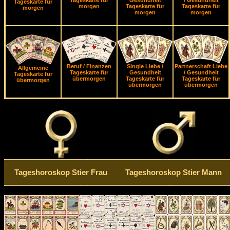
Tageskarte für
Gesundheit
/ Gesundheit
Tageskarte für
morgen
Tageskarte für
Tageskarte für
morgen
morgen
morgen
Beruf / Finanzen
Single Liebe /
Partnerschaft Liebe
Allgemeine
Tageskarte für
Gesundheit
/ Gesundheit
Tageskarte für
übermorgen
Tageskarte für
Tageskarte für
übermorgen
übermorgen
übermorgen
Tageshoroskop Stier Frau
Tageshoroskop Stier Mann