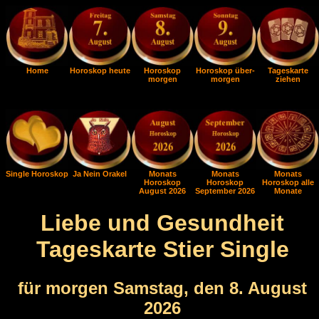
Home
Horoskop heute
Horoskop
Horoskop über-
Tageskarte
morgen
morgen
ziehen
Single Horoskop
Ja Nein Orakel
Monats
Monats
Monats
Horoskop
Horoskop
Horoskop alle
August 2026
September 2026
Monate
Liebe und Gesundheit
Tageskarte Stier Single
für morgen Samstag, den 8. August
2026