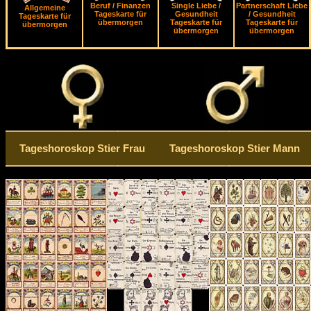
Beruf / Finanzen
Single Liebe /
Partnerschaft Liebe
Allgemeine
Tageskarte für
Gesundheit
/ Gesundheit
Tageskarte für
übermorgen
Tageskarte für
Tageskarte für
übermorgen
übermorgen
übermorgen
Tageshoroskop Stier Frau
Tageshoroskop Stier Mann