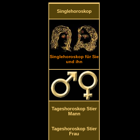
Singlehoroskop
Singlehoroskop für Sie
und ihn
Tageshoroskop Stier
Mann
Tageshoroskop Stier
Frau