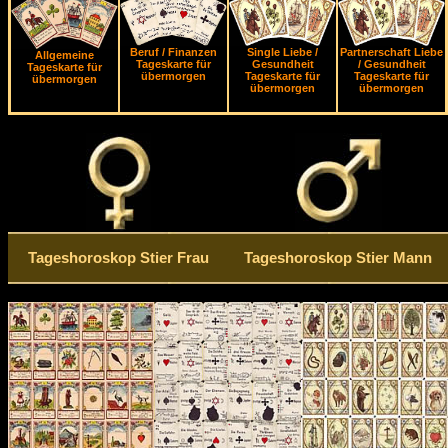
Beruf / Finanzen
Single Liebe /
Partnerschaft Liebe
Allgemeine
Tageskarte für
Gesundheit
/ Gesundheit
Tageskarte für
übermorgen
Tageskarte für
Tageskarte für
übermorgen
übermorgen
übermorgen
Tageshoroskop Stier Frau
Tageshoroskop Stier Mann