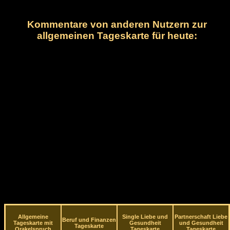
Kommentare von anderen Nutzern zur
allgemeinen Tageskarte für heute:
Allgemeine
Single Liebe und
Partnerschaft Liebe
Beruf und Finanzen
Tageskarte mit
Gesundheit
und Gesundheit
Tageskarte
Orakelspruch
Tageskarte
Tageskarte