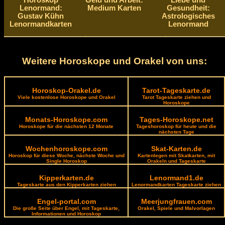
Horoskop
Geld und Arbeit:
Liebe und
Lenormand:
Medium Karten
Gesundheit:
Gustav Kühn
Astrologisches
Lenormandkarten
Lenormand
Weitere Horoskope und Orakel von uns:
Horoskop-Orakel.de
Tarot-Tageskarte.de
Viele kostenlose Horoskope und Orakel
Tarot Tageskarte ziehen und
Horoskope
Monats-Horoskope.com
Tages-Horoskope.net
Horoskope für die nächsten 12 Monate
Tageshoroskop für heute und die
nächsten Tage
Wochenhoroskope.com
Skat-Karten.de
Horoskop für diese Woche, nächste Woche und
Kartenlegen mit Skatkarten, mit
Single Horoskop
Orakeln und Tageskarte
Kipperkarten.de
Lenormand1.de
Tageskarte aus den Kipperkarten ziehen
Lenormandkarten Tageskarte ziehen
Engel-portal.com
Meerjungfrauen.com
Die große Seite über Engel, mit Tageskarte,
Orakel, Spiele und Malvorlagen
Informationen und Horoskop