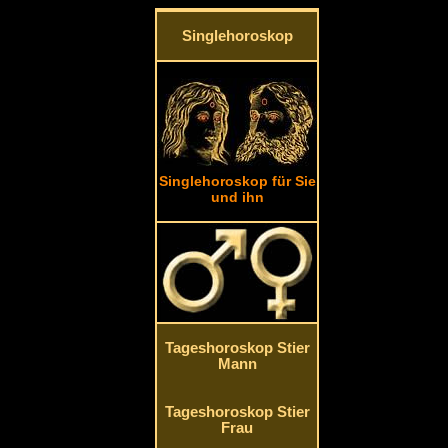
Singlehoroskop
Singlehoroskop für Sie
und ihn
Tageshoroskop Stier
Mann
Tageshoroskop Stier
Frau