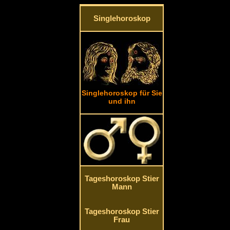
Singlehoroskop
Singlehoroskop für Sie
und ihn
Tageshoroskop Stier
Mann
Tageshoroskop Stier
Frau