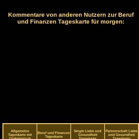
Kommentare von anderen Nutzern zur Beruf
und Finanzen Tageskarte für morgen:
Allgemeine
Single Liebe und
Partnerschaft Liebe
Beruf und Finanzen
Tageskarte mit
Gesundheit
und Gesundheit
Tageskarte
Orakelspruch
Tageskarte
Tageskarte