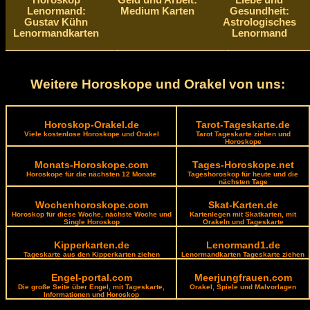
Horoskop
Geld und Arbeit:
Liebe und
Lenormand:
Medium Karten
Gesundheit:
Gustav Kühn
Astrologisches
Lenormandkarten
Lenormand
Weitere Horoskope und Orakel von uns:
Horoskop-Orakel.de
Tarot-Tageskarte.de
Viele kostenlose Horoskope und Orakel
Tarot Tageskarte ziehen und
Horoskope
Monats-Horoskope.com
Tages-Horoskope.net
Horoskope für die nächsten 12 Monate
Tageshoroskop für heute und die
nächsten Tage
Wochenhoroskope.com
Skat-Karten.de
Horoskop für diese Woche, nächste Woche und
Kartenlegen mit Skatkarten, mit
Single Horoskop
Orakeln und Tageskarte
Kipperkarten.de
Lenormand1.de
Tageskarte aus den Kipperkarten ziehen
Lenormandkarten Tageskarte ziehen
Engel-portal.com
Meerjungfrauen.com
Die große Seite über Engel, mit Tageskarte,
Orakel, Spiele und Malvorlagen
Informationen und Horoskop