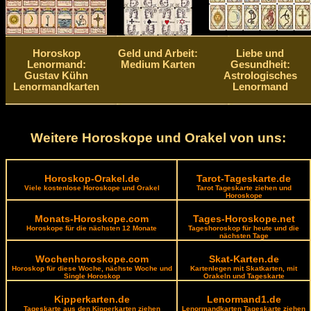
Horoskop
Geld und Arbeit:
Liebe und
Lenormand:
Medium Karten
Gesundheit:
Gustav Kühn
Astrologisches
Lenormandkarten
Lenormand
Weitere Horoskope und Orakel von uns:
Horoskop-Orakel.de
Tarot-Tageskarte.de
Viele kostenlose Horoskope und Orakel
Tarot Tageskarte ziehen und
Horoskope
Monats-Horoskope.com
Tages-Horoskope.net
Horoskope für die nächsten 12 Monate
Tageshoroskop für heute und die
nächsten Tage
Wochenhoroskope.com
Skat-Karten.de
Horoskop für diese Woche, nächste Woche und
Kartenlegen mit Skatkarten, mit
Single Horoskop
Orakeln und Tageskarte
Kipperkarten.de
Lenormand1.de
Tageskarte aus den Kipperkarten ziehen
Lenormandkarten Tageskarte ziehen