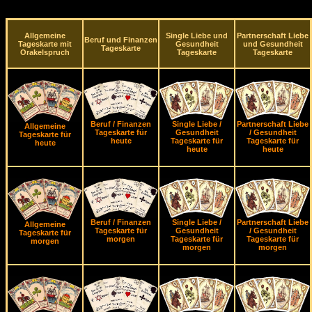
Allgemeine
Single Liebe und
Partnerschaft Liebe
Beruf und Finanzen
Tageskarte mit
Gesundheit
und Gesundheit
Tageskarte
Orakelspruch
Tageskarte
Tageskarte
Beruf / Finanzen
Single Liebe /
Partnerschaft Liebe
Allgemeine
Tageskarte für
Gesundheit
/ Gesundheit
Tageskarte für
heute
Tageskarte für
Tageskarte für
heute
heute
heute
Beruf / Finanzen
Single Liebe /
Partnerschaft Liebe
Allgemeine
Tageskarte für
Gesundheit
/ Gesundheit
Tageskarte für
morgen
Tageskarte für
Tageskarte für
morgen
morgen
morgen