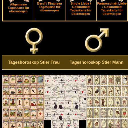
Beruf / Finanzen
Single Liebe /
Partnerschaft Liebe
Allgemeine
Tageskarte für
Gesundheit
/ Gesundheit
Tageskarte für
übermorgen
Tageskarte für
Tageskarte für
übermorgen
übermorgen
übermorgen
Tageshoroskop Stier Frau
Tageshoroskop Stier Mann