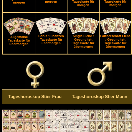
morgen
Tageskarte für
Tageskarte für
morgen
morgen
morgen
Beruf / Finanzen
Single Liebe /
Partnerschaft Liebe
Allgemeine
Tageskarte für
Gesundheit
/ Gesundheit
Tageskarte für
übermorgen
Tageskarte für
Tageskarte für
übermorgen
übermorgen
übermorgen
Tageshoroskop Stier Frau
Tageshoroskop Stier Mann