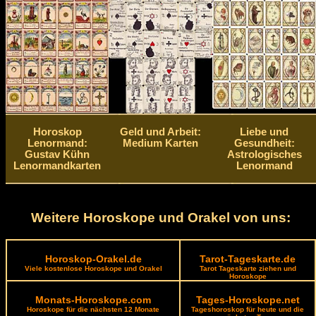
Horoskop
Geld und Arbeit:
Liebe und
Lenormand:
Medium Karten
Gesundheit:
Gustav Kühn
Astrologisches
Lenormandkarten
Lenormand
Weitere Horoskope und Orakel von uns:
Horoskop-Orakel.de
Tarot-Tageskarte.de
Viele kostenlose Horoskope und Orakel
Tarot Tageskarte ziehen und
Horoskope
Monats-Horoskope.com
Tages-Horoskope.net
Horoskope für die nächsten 12 Monate
Tageshoroskop für heute und die