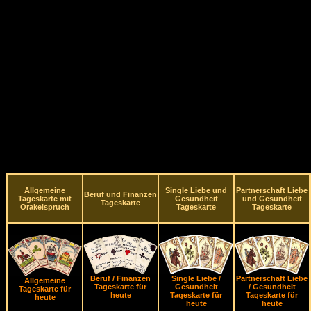
Allgemeine
Single Liebe und
Partnerschaft Liebe
Beruf und Finanzen
Tageskarte mit
Gesundheit
und Gesundheit
Tageskarte
Orakelspruch
Tageskarte
Tageskarte
Beruf / Finanzen
Single Liebe /
Partnerschaft Liebe
Allgemeine
Tageskarte für
Gesundheit
/ Gesundheit
Tageskarte für
heute
Tageskarte für
Tageskarte für
heute
heute
heute