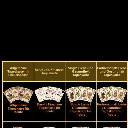
Allgemeine
Single Liebe und
Partnerschaft Liebe
Beruf und Finanzen
Tageskarte mit
Gesundheit
und Gesundheit
Tageskarte
Orakelspruch
Tageskarte
Tageskarte
Beruf / Finanzen
Single Liebe /
Partnerschaft Liebe
Allgemeine
Tageskarte für
Gesundheit
/ Gesundheit
Tageskarte für
heute
Tageskarte für
Tageskarte für
heute
heute
heute