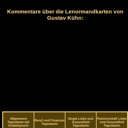
Kommentare über die Lenormandkarten von
Gustav Kühn:
Allgemeine
Single Liebe und
Partnerschaft Liebe
Beruf und Finanzen
Tageskarte mit
Gesundheit
und Gesundheit
Tageskarte
Orakelspruch
Tageskarte
Tageskarte