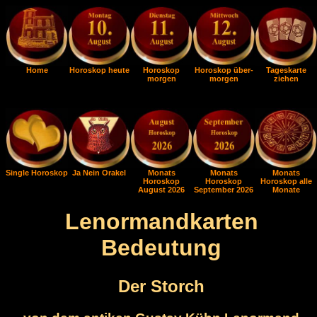
Home
Horoskop heute
Horoskop
Horoskop über-
Tageskarte
morgen
morgen
ziehen
Single Horoskop
Ja Nein Orakel
Monats
Monats
Monats
Horoskop
Horoskop
Horoskop alle
August 2026
September 2026
Monate
Lenormandkarten
Bedeutung
Der Storch