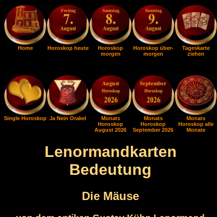
Home
Horoskop heute
Horoskop
Horoskop über-
Tageskarte
morgen
morgen
ziehen
Single Horoskop
Ja Nein Orakel
Monats
Monats
Monats
Horoskop
Horoskop
Horoskop alle
August 2026
September 2026
Monate
Lenormandkarten
Bedeutung
Die Mäuse