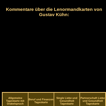
Kommentare über die Lenormandkarten von
Gustav Kühn:
Allgemeine
Single Liebe und
Partnerschaft Liebe
Beruf und Finanzen
Tageskarte mit
Gesundheit
und Gesundheit
Tageskarte
Orakelspruch
Tageskarte
Tageskarte