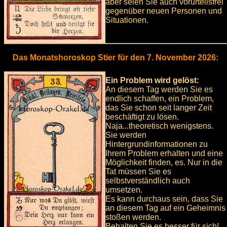
aber seien Sie auch vorurteilsfrei
gegenüber neuen Personen und
Situationen.
Das Monatshoroskop Stier für den 7. November 2026:
Ein Problem wird gelöst:
An diesem Tag werden Sie es
endlich schaffen, ein Problem,
das Sie schon seit langer Zeit
beschäftigt zu lösen.
Naja...theoretisch wenigstens.
Sie werden
Hintergrundinformationen zu
Ihrem Problem erhalten und eine
Möglichkeit finden, es. Nur in die
Tat müssen Sie es
selbstverständlich auch
umsetzen.
Es kann durchaus sein, dass Sie
an diesem Tag auf ein Geheimnis
stoßen werden.
Behalten Sie es besser für sich!