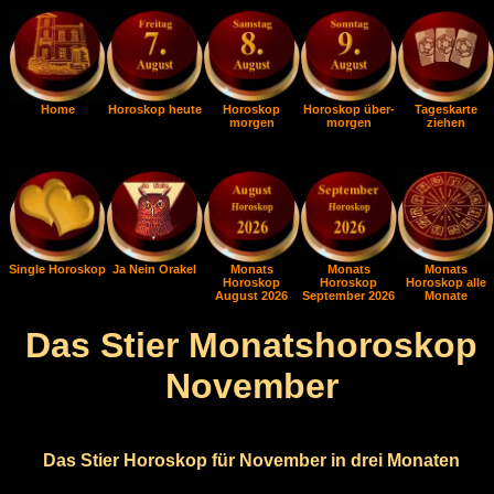
Home
Horoskop heute
Horoskop
Horoskop über-
Tageskarte
morgen
morgen
ziehen
Single Horoskop
Ja Nein Orakel
Monats
Monats
Monats
Horoskop
Horoskop
Horoskop alle
August 2026
September 2026
Monate
Das Stier Monatshoroskop
November
Das Stier Horoskop für November in drei Monaten