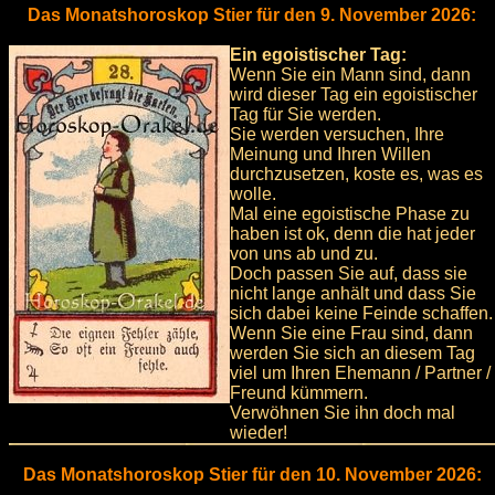
Das Monatshoroskop Stier für den 9. November 2026:
Ein egoistischer Tag:
Wenn Sie ein Mann sind, dann
wird dieser Tag ein egoistischer
Tag für Sie werden.
Sie werden versuchen, Ihre
Meinung und Ihren Willen
durchzusetzen, koste es, was es
wolle.
Mal eine egoistische Phase zu
haben ist ok, denn die hat jeder
von uns ab und zu.
Doch passen Sie auf, dass sie
nicht lange anhält und dass Sie
sich dabei keine Feinde schaffen.
Wenn Sie eine Frau sind, dann
werden Sie sich an diesem Tag
viel um Ihren Ehemann / Partner /
Freund kümmern.
Verwöhnen Sie ihn doch mal
wieder!
Das Monatshoroskop Stier für den 10. November 2026: