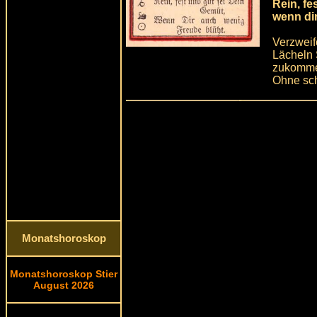
Rein, fe
wenn di
Verzweif
Lächeln 
zukomme
Ohne sch
Monatshoroskop
Monatshoroskop Stier
August 2026