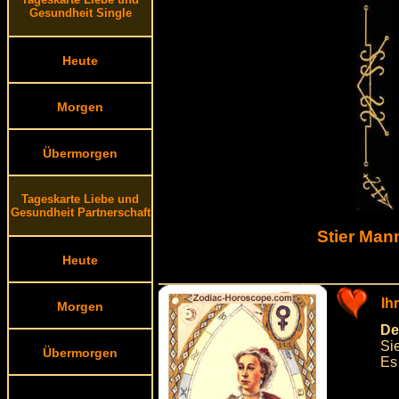
Gesundheit Single
Heute
Morgen
Übermorgen
Tageskarte Liebe und
Gesundheit Partnerschaft
Stier Ma
Heute
Ih
Morgen
De
Si
Übermorgen
Es