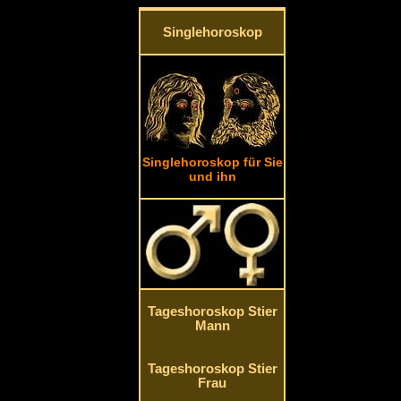
Singlehoroskop
Singlehoroskop für Sie
und ihn
Tageshoroskop Stier
Mann
Tageshoroskop Stier
Frau