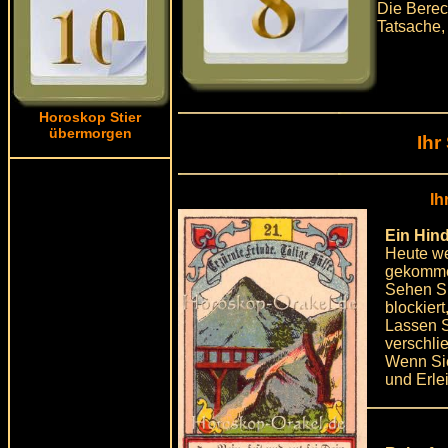
Die Berec
Tatsache,
Horoskop Stier
übermorgen
Ihr
Ih
Ein Hind
Heute we
gekomme
Sehen Si
blockier
Lassen S
verschli
Wenn Sie
und Erle