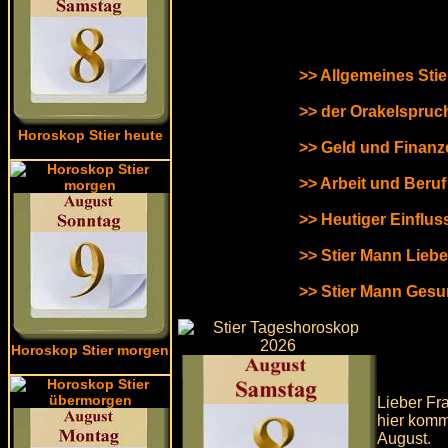
>> Allgemeines Sti
>> der Orakelspruch
Horoskop Stier heute
>> Geld und Finanz
>> Arbeit und Beru
>> Heutiger Einflus
>> Stier Mann Lieb
>> Stier Mann Gesu
Horoskop Stier morgen
Lieber Fra
hier komm
August.