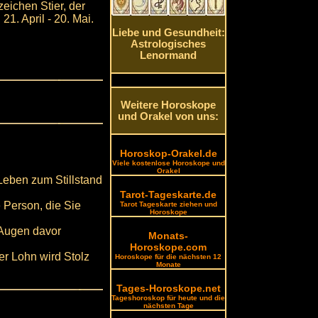
ichen Stier, der
1. April - 20. Mai.
Liebe und Gesundheit:
Astrologisches
Lenormand
Weitere Horoskope
und Orakel von uns:
Horoskop-Orakel.de
Viele kostenlose Horoskope und
Orakel
Leben zum Stillstand
Tarot-Tageskarte.de
 Person, die Sie
Tarot Tageskarte ziehen und
Horoskope
 Augen davor
Monats-
Horoskope.com
er Lohn wird Stolz
Horoskope für die nächsten 12
Monate
Tages-Horoskope.net
Tageshoroskop für heute und die
nächsten Tage