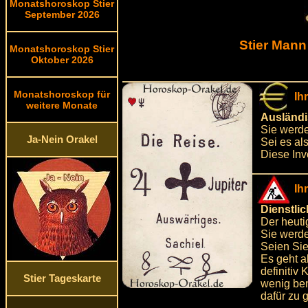
Monatshoroskop Stier
September 2026
Stier Mann
Monatshoroskop Stier
Oktober 2026
Monatshoroskop für
Ih
weitere Monate
Ausländi
Sie werde
Ja-Nein Orakel
Sei es al
Diese Inve
Ih
Dienstli
Der heuti
Sie werde
Seien Sie
Es geht a
definitiv
Stier Tageskarte
wenig ben
dafür zu 