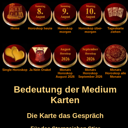
Home
Horoskop heute
Horoskop
Horoskop über-
Tageskarte
morgen
morgen
ziehen
Single Horoskop
Ja Nein Orakel
Monats
Monats
Monats
Horoskop
Horoskop
Horoskop alle
August 2026
September 2026
Monate
Bedeutung der Medium
Karten
Die Karte das Gespräch