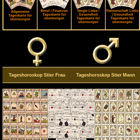
Beruf / Finanzen
Single Liebe /
Partnerschaft Liebe
Allgemeine
Tageskarte für
Gesundheit
/ Gesundheit
Tageskarte für
übermorgen
Tageskarte für
Tageskarte für
übermorgen
übermorgen
übermorgen
Tageshoroskop Stier Frau
Tageshoroskop Stier Mann