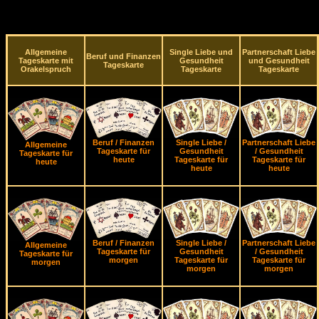
Allgemeine
Single Liebe und
Partnerschaft Liebe
Beruf und Finanzen
Tageskarte mit
Gesundheit
und Gesundheit
Tageskarte
Orakelspruch
Tageskarte
Tageskarte
Beruf / Finanzen
Single Liebe /
Partnerschaft Liebe
Allgemeine
Tageskarte für
Gesundheit
/ Gesundheit
Tageskarte für
heute
Tageskarte für
Tageskarte für
heute
heute
heute
Beruf / Finanzen
Single Liebe /
Partnerschaft Liebe
Allgemeine
Tageskarte für
Gesundheit
/ Gesundheit
Tageskarte für
morgen
Tageskarte für
Tageskarte für
morgen
morgen
morgen