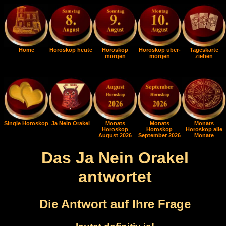
Home
Horoskop heute
Horoskop
Horoskop über-
Tageskarte
morgen
morgen
ziehen
Single Horoskop
Ja Nein Orakel
Monats
Monats
Monats
Horoskop
Horoskop
Horoskop alle
August 2026
September 2026
Monate
Das Ja Nein Orakel
antwortet
Die Antwort auf Ihre Frage