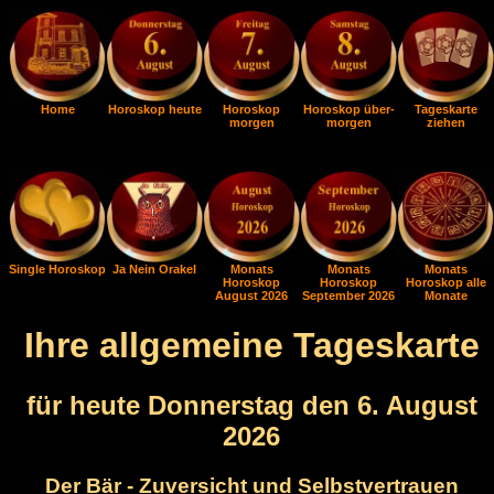
Home
Horoskop heute
Horoskop
Horoskop über-
Tageskarte
morgen
morgen
ziehen
Single Horoskop
Ja Nein Orakel
Monats
Monats
Monats
Horoskop
Horoskop
Horoskop alle
August 2026
September 2026
Monate
Ihre allgemeine Tageskarte
für heute Donnerstag den 6. August
2026
Der Bär - Zuversicht und Selbstvertrauen