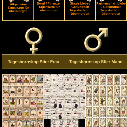
Beruf / Finanzen
Single Liebe /
Partnerschaft Liebe
Allgemeine
Tageskarte für
Gesundheit
/ Gesundheit
Tageskarte für
übermorgen
Tageskarte für
Tageskarte für
übermorgen
übermorgen
übermorgen
Tageshoroskop Stier Frau
Tageshoroskop Stier Mann