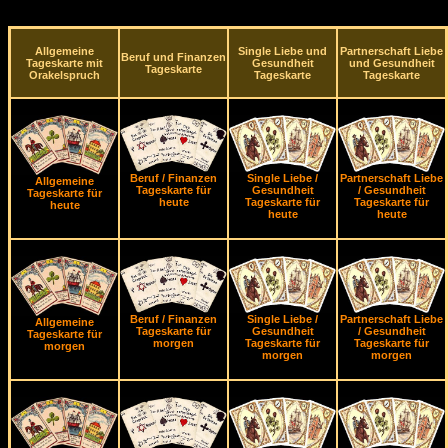
Allgemeine
Single Liebe und
Partnerschaft Liebe
Beruf und Finanzen
Tageskarte mit
Gesundheit
und Gesundheit
Tageskarte
Orakelspruch
Tageskarte
Tageskarte
Beruf / Finanzen
Single Liebe /
Partnerschaft Liebe
Allgemeine
Tageskarte für
Gesundheit
/ Gesundheit
Tageskarte für
heute
Tageskarte für
Tageskarte für
heute
heute
heute
Beruf / Finanzen
Single Liebe /
Partnerschaft Liebe
Allgemeine
Tageskarte für
Gesundheit
/ Gesundheit
Tageskarte für
morgen
Tageskarte für
Tageskarte für
morgen
morgen
morgen