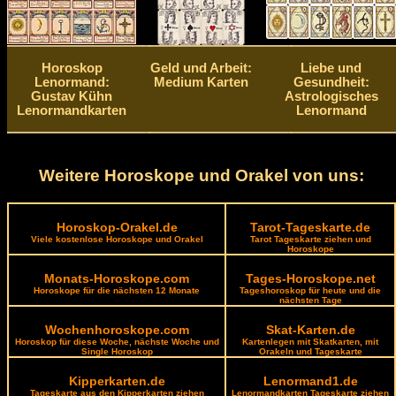
Horoskop
Geld und Arbeit:
Liebe und
Lenormand:
Medium Karten
Gesundheit:
Gustav Kühn
Astrologisches
Lenormandkarten
Lenormand
Weitere Horoskope und Orakel von uns:
Horoskop-Orakel.de
Tarot-Tageskarte.de
Viele kostenlose Horoskope und Orakel
Tarot Tageskarte ziehen und
Horoskope
Monats-Horoskope.com
Tages-Horoskope.net
Horoskope für die nächsten 12 Monate
Tageshoroskop für heute und die
nächsten Tage
Wochenhoroskope.com
Skat-Karten.de
Horoskop für diese Woche, nächste Woche und
Kartenlegen mit Skatkarten, mit
Single Horoskop
Orakeln und Tageskarte
Kipperkarten.de
Lenormand1.de
Tageskarte aus den Kipperkarten ziehen
Lenormandkarten Tageskarte ziehen