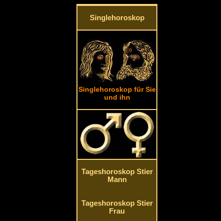
Singlehoroskop
Singlehoroskop für Sie
und ihn
Tageshoroskop Stier
Mann
Tageshoroskop Stier
Frau