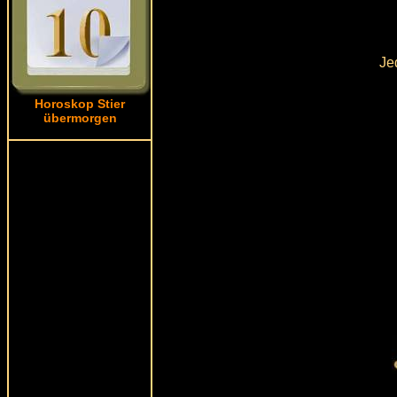
Je
Horoskop Stier
übermorgen